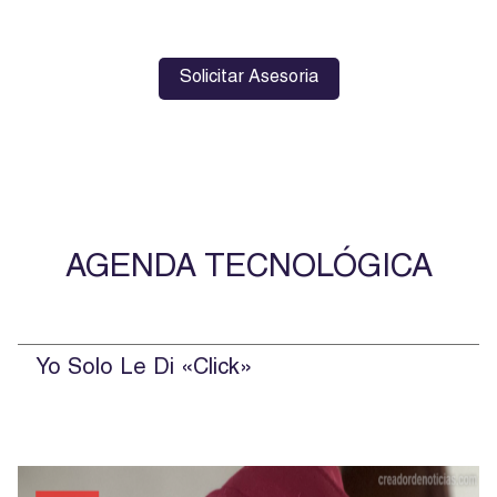
Solicitar Asesoria
Nombre
Teléfono
AGENDA TECNOLÓGICA
Email
Nombre de la empresa donde trabaja*
Yo Solo Le Di «Click»
Solicitud