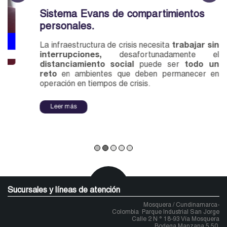
Sistema Evans de compartimientos
personales.
La infraestructura de crisis necesita
trabajar sin
interrupciones,
desafortunadamente el
distanciamiento social
puede ser
todo un
reto
en ambientes que deben permanecer en
operación en tiempos de crisis.
Leer más
Sucursales y líneas de atención
Mosquera / Cundinamarca-
Colombia
Parque Industrial San Jorge
Calle 2 N ° 18-93 Vía Mosquera
Bodega Manzana 5 50.