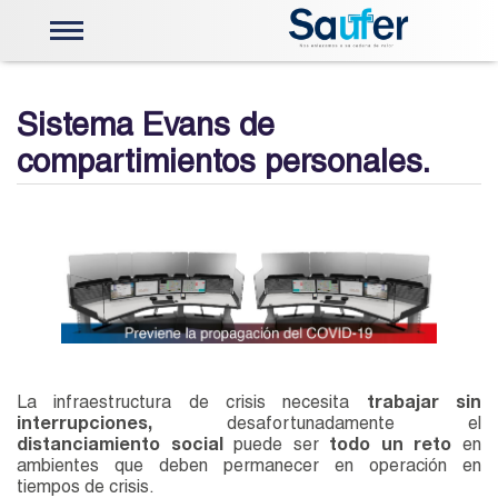
Energía Solar
Telemetria e Instrumentación
Sistema Evans de
Válvulas y Actuadores
compartimientos personales.
Centros de Control
Actuadores Limitorque
Capacitación Limitorque
Robótica
Mobiliario Ergonomico
Sistemas de visualización
Stock
Nosotros
PQRS
Contáctenos
La infraestructura de crisis necesita
trabajar sin
interrupciones,
desafortunadamente el
distanciamiento social
puede ser
todo un reto
en
ambientes que deben permanecer en operación en
tiempos de crisis.