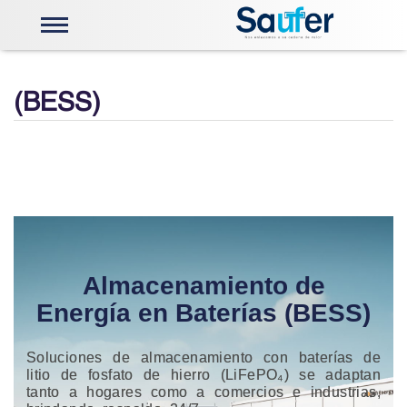
Energía Solar
Telemetria e Instrumentación
(BESS)
Válvulas y Actuadores
Centros de Control
Actuadores Limitorque
Capacitación Limitorque
Robótica
Mobiliario Ergonomico
Sistemas de visualización
Stock
Nosotros
PQRS
Almacenamiento de
Contáctenos
Energía en Baterías (BESS)
Soluciones de almacenamiento con baterías de
litio de fosfato de hierro (LiFePO₄) se adaptan
tanto a hogares como a comercios e industrias,