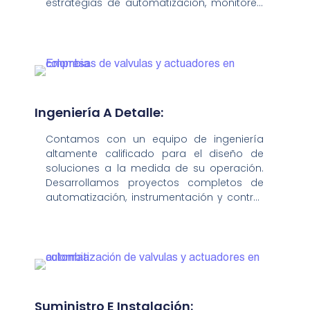
estrategias de automatización, monitoreo
e integración. Con esta información, su
empresa podrá tomar decisiones
informadas para optimizar recursos,
incrementar la productividad y asegurar la
continuidad operativa.
Ingeniería A Detalle:
Contamos con un equipo de ingeniería
altamente calificado para el diseño de
soluciones a la medida de su operación.
Desarrollamos proyectos completos de
automatización, instrumentación y control,
garantizando la correcta selección de
tecnologías, el cumplimiento normativo y
la interoperabilidad con sus sistemas
existentes.
Suministro E Instalación: