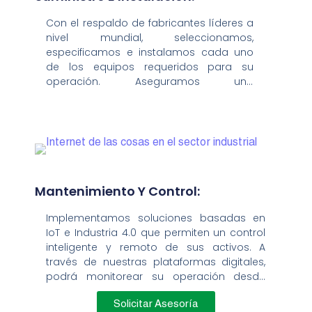
Con el respaldo de fabricantes líderes a
nivel mundial, seleccionamos,
especificamos e instalamos cada uno
de los equipos requeridos para su
operación. Aseguramos una
implementación técnica confiable, con
equipos de última generación y
procesos de instalación que cumplen
con los más altos estándares de
calidad y seguridad industrial.
Mantenimiento Y Control:
Implementamos soluciones basadas en
IoT e Industria 4.0 que permiten un control
inteligente y remoto de sus activos. A
través de nuestras plataformas digitales,
podrá monitorear su operación desde
cualquier dispositivo, recibir alertas en
tiempo real y generar informes de
Solicitar Asesoría