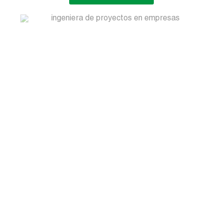
desempeño para una gestión eficiente y
proactiva de mantenimiento.