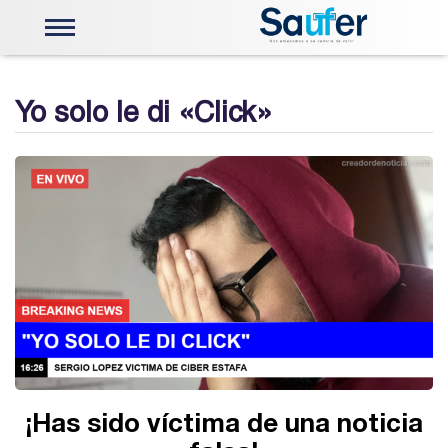
Energía Solar
Telemetria e Instrumentación
Yo solo le di «Click»
Válvulas y Actuadores
Centros de Control
Actuadores Limitorque
Capacitación Limitorque
Robótica
Mobiliario Ergonomico
Sistemas de visualización
Stock
Nosotros
PQRS
Contáctenos
¡Has sido víctima de una noticia