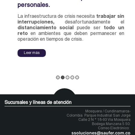
personales.
La infraestructura de crisis necesita
trabajar sin
interrupciones,
desafortunadamente el
distanciamiento social
puede ser
todo un
reto
en ambientes que deben permanecer en
operación en tiempos de crisis.
Leer más
Sucursales y líneas de atención
Mosquera / Cundinamarca-
Colombia
Parque Industrial San Jorge
Calle 2 N ° 18-93 Vía Mosquera
Bodega Manzana 5 50.
Correo Electrónico:
ssoluciones@saufer.com.co