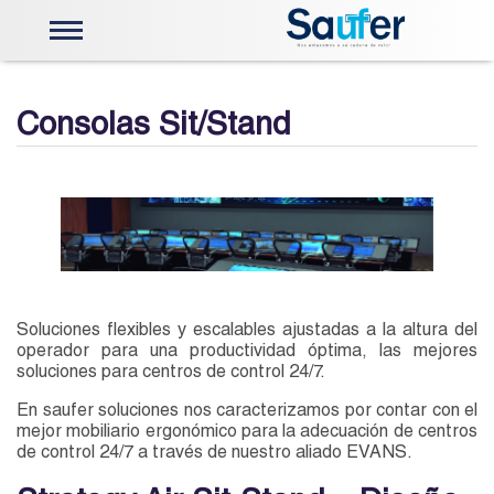
Energía Solar
Telemetria e Instrumentación
Consolas Sit/Stand
Válvulas y Actuadores
Centros de Control
Actuadores Limitorque
Capacitación Limitorque
Robótica
Mobiliario Ergonomico
Sistemas de visualización
Stock
Nosotros
PQRS
Soluciones flexibles y escalables ajustadas a la altura del
operador para una productividad óptima, las mejores
Contáctenos
soluciones para centros de control 24/7.
En saufer soluciones nos caracterizamos por contar con el
mejor mobiliario ergonómico para la adecuación de centros
de control 24/7 a través de nuestro aliado EVANS.