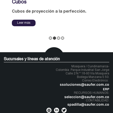
Cubos
Cubos de proyección a la perfección.
Leer más
Sucursales y líneas de atención
Mosquera / Cundinamarca-
Colombia
Parque Industrial San Jorge
Calle 2 N ° 18-93 Vía Mosquera
Bodega Manzana 5 50.
Correo Electrónico:
ssoluciones@saufer.com.co
ERP
RECURSOS HUMANOS:
seleccion@saufer.com.co
CONTABILIDAD:
spadilla@saufer.com.co