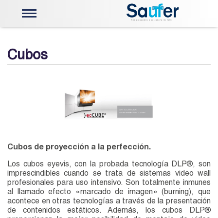
Energía Solar
Telemetria e Instrumentación
Cubos
Válvulas y Actuadores
Centros de Control
Actuadores Limitorque
Capacitación Limitorque
Robótica
Mobiliario Ergonomico
Sistemas de visualización
Stock
Nosotros
PQRS
Cubos de proyección a la perfección.
Contáctenos
Los cubos eyevis, con la probada tecnología DLP®, son
imprescindibles cuando se trata de sistemas video wall
profesionales para uso intensivo. Son totalmente inmunes
al llamado efecto «marcado de imagen» (burning), que
acontece en otras tecnologías a través de la presentación
de contenidos estáticos. Además, los cubos DLP®